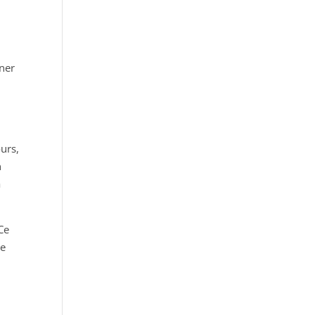
iner
urs,
n
a
Ce
de