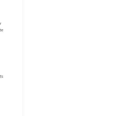
s
r
te
ts