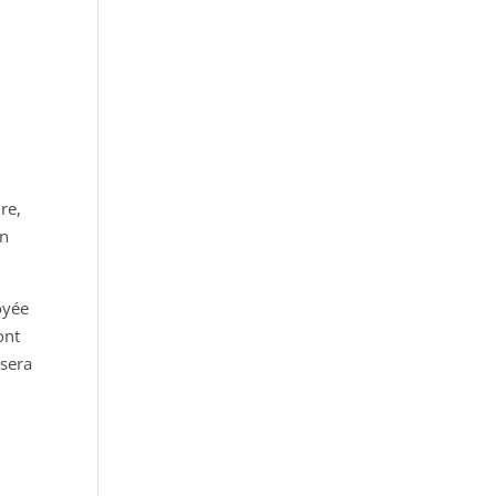
re,
on
oyée
ont
 sera