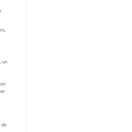
e
rs,
, un
’on
yse
t de