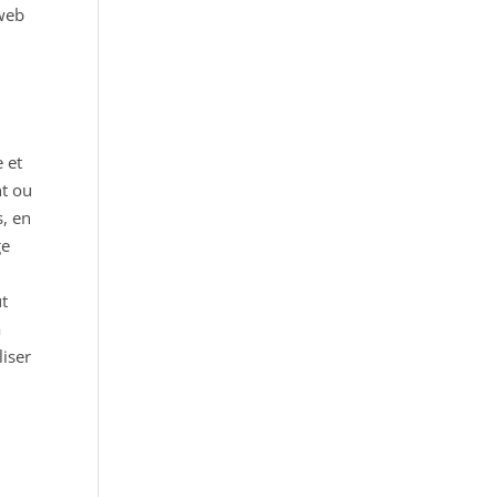
 web
 et
nt ou
s, en
ge
ut
a
liser