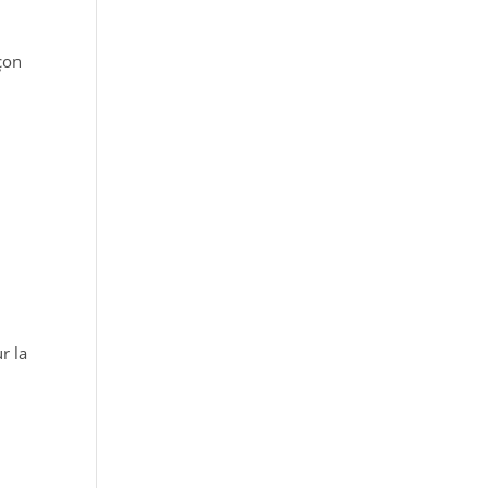
çon
r la