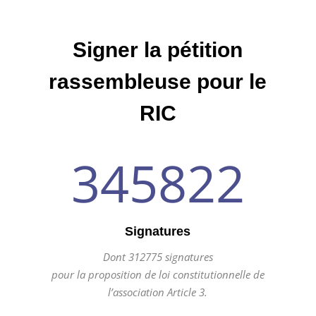
Signer la pétition
rassembleuse pour le
RIC
345822
Signatures
Dont
312775
signatures
pour la proposition de loi constitutionnelle de
l’association Article 3.